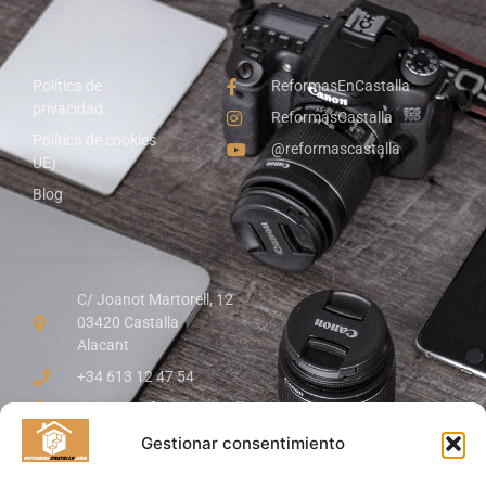
Política de
ReformasEnCastalla
privacidad
ReformasCastalla
Política de cookies
@reformascastalla
UE)
Blog
C/ Joanot Martorell, 12
03420 Castalla
Alacant
+34 613 12 47 54
somos@reformascastalla.com
Gestionar consentimiento