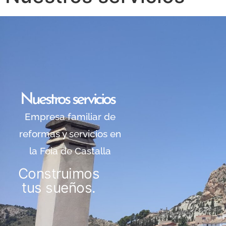
Nuestros servicios
Empresa familiar de
reformas y servicios en
la Foia de Castalla
Construimos
tus sueños.